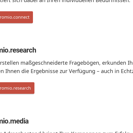
tiert sich dabei an Ihren individuellen Bedürfnissen.
romio.connect
io.research
erstellen maßgeschneiderte Fragebögen, erkunden Ih
en Ihnen die Ergebnisse zur Verfügung – auch in Echtz
romio.research
mio.media