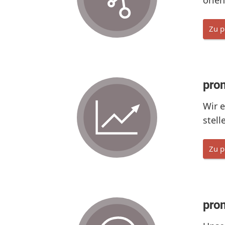
orien
Zu p
prom
Wir 
stell
Zu p
pro