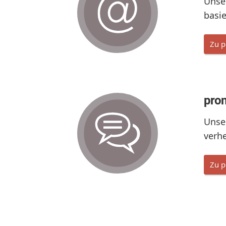
Unse
basie
Zu p
prom
Unse
verhe
Zu p