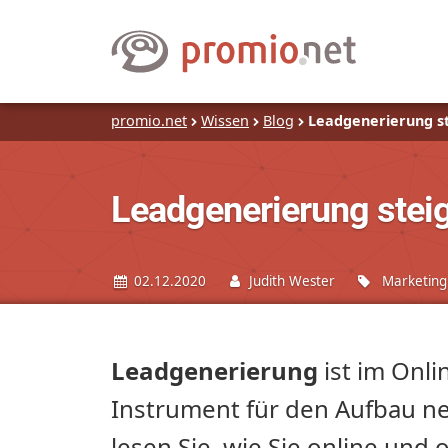
promio.net
Wissen
Blog
Leadgenerierung s
Leadgenerierung stei
02.12.2020
Judith Wester
Marketing
Leadgenerierung
ist im Onli
Instrument für den Aufbau n
lesen Sie, wie Sie online und 